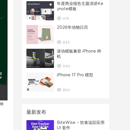
年度商业报告主题演讲Ke
ynote模板
475
2026年动物日历
833
滚动模板兼容 iPhone 样
机
1130
iPhone 17 Pro 模型
802
种
最新发布
BiteWise – 饮食追踪应用
UI 套件