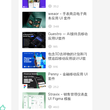
352
weaor – 手表商店电子商
务应用 UI 套件
348
Guestro — AI接待员移动
应用UI套件
185
包含3D吉祥物的计划和习
惯追踪移动应用设计UI套
件
916
Penny – 金融移动应用 UI
套件
252
Stravix – 销售管理仪表盘
UI Figma 模板
460