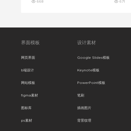
668
671
界面模板
设计素材
网页界面
Google Slides模板
b端设计
Keynote模板
网站模板
PowerPoint模板
figma素材
笔刷
图标库
插画图片
ps素材
背景纹理