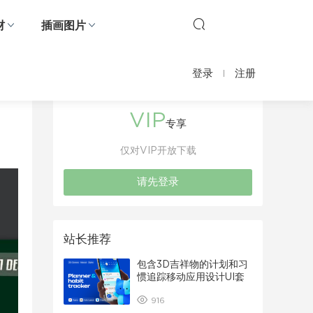
材
插画图片
登录
注册
VIP
专享
仅对VIP开放下载
请先登录
站长推荐
包含3D吉祥物的计划和习
惯追踪移动应用设计UI套
件
916