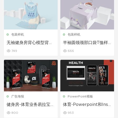
包装样机
包装样机
无袖健身房背心模型背心
半袖圆领颈部口袋T恤样
样机下载
机展示下载
749
666
广告海报
PowerPoint模板
健身房-体育业务易拉宝和
体育-Powerpoint和Inst
传单
agram模板
800
953