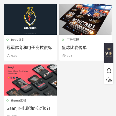
logo设计
广告海报
冠军体育和电子竞技徽标
篮球比赛传单
629
798
figma素材
Saanjh-电影和活动预订U
I套件