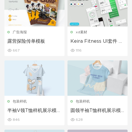
广告海报
xd素材
露营探险传单模板
Keira Fitness UI套件 健
身App界面设计模板
667
1116
包装样机
包装样机
半袖V领T恤样机展示模板
圆领半袖T恤样机展示模
下载
板下载
846
628