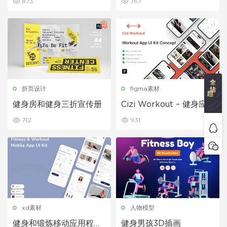
873
767
折页设计
figma素材
健身房和健身三折宣传册
Cizi Workout – 健身应
用程序 UI 套件
712
931
xd素材
人物模型
健身和锻炼移动应用程序
健身男孩3D插画