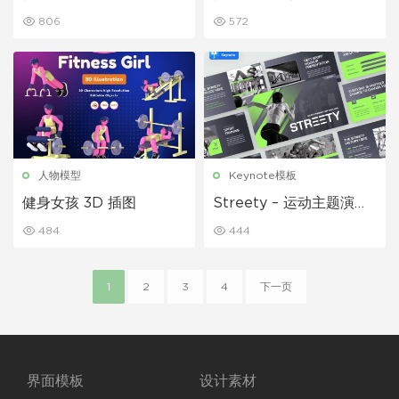
UI 套件
806
572
人物模型
Keynote模板
健身女孩 3D 插图
Streety – 运动主题演讲
模板
484
444
1
2
3
4
下一页
界面模板
设计素材