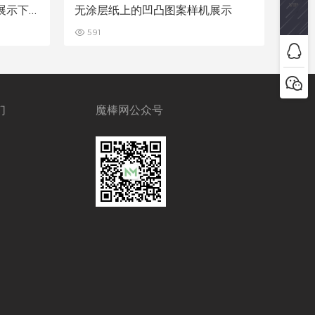
展示下
无涂层纸上的凹凸图案样机展示
591
们
魔棒网公众号