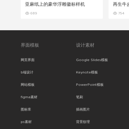
亚麻纸上的豪华浮雕徽标样机
再生牛
689
754
界面模板
设计素材
网页界面
Google Slides模板
b端设计
Keynote模板
网站模板
PowerPoint模板
figma素材
笔刷
图标库
插画图片
ps素材
背景纹理