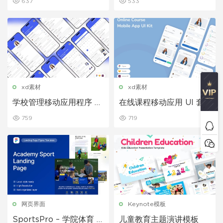
637
533
xd素材
xd素材
学校管理移动应用程序 UI
在线课程移动应用 UI 套
套件
件
759
719
网页界面
Keynote模板
SportsPro – 学院体育 Fi
儿童教育主题演讲模板