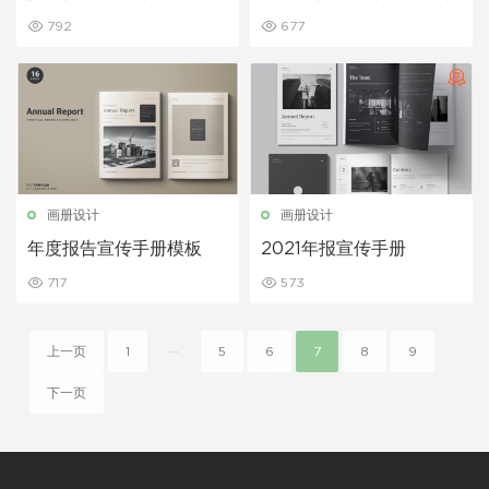
792
677
画册设计
画册设计
年度报告宣传手册模板
2021年报宣传手册
717
573
上一页
1
···
5
6
7
8
9
下一页