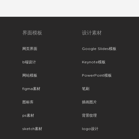
界面模板
设计素材
网页界面
Google Slides模板
b端设计
Keynote模板
网站模板
PowerPoint模板
figma素材
笔刷
图标库
插画图片
ps素材
背景纹理
sketch素材
logo设计