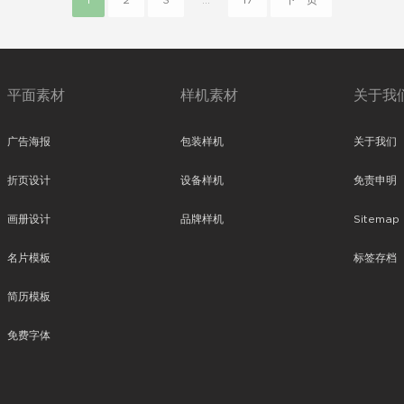
1
2
3
...
17
下一页
平面素材
样机素材
关于我
广告海报
包装样机
关于我们
折页设计
设备样机
免责申明
画册设计
品牌样机
Sitemap
名片模板
标签存档
简历模板
免费字体