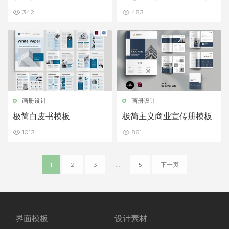
342
483
画册设计
画册设计
极简白皮书模板
极简主义商业宣传册模板
1013
861
1
2
3
...
5
下一页
界面模板
设计素材