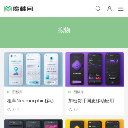
拟物
图标库
图标库
租车Neumorphic移动应
加密货币同态移动应用程
用程序UI套件拟物风格
序UI套件拟物风格
847
874