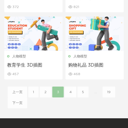
372
821
人物模型
人物模型
教育学生 3D插图
购物礼品 3D插图
457
468
上一页
1
2
3
4
5
...
19
下一页