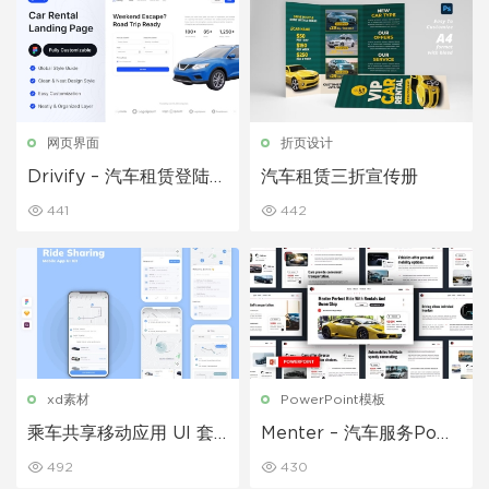
网页界面
折页设计
Drivify – 汽车租赁登陆页
汽车租赁三折宣传册
面
441
442
xd素材
PowerPoint模板
乘车共享移动应用 UI 套
Menter – 汽车服务Pow
件
erPoint模板
492
430