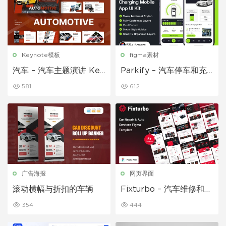
Keynote模板
figma素材
汽车 – 汽车主题演讲 Key
Parkify – 汽车停车和充
note 模板
电移动应用程序 UI 套件
581
612
广告海报
网页界面
滚动横幅与折扣的车辆
Fixturbo – 汽车维修和汽
车服务 Figma页面
354
444