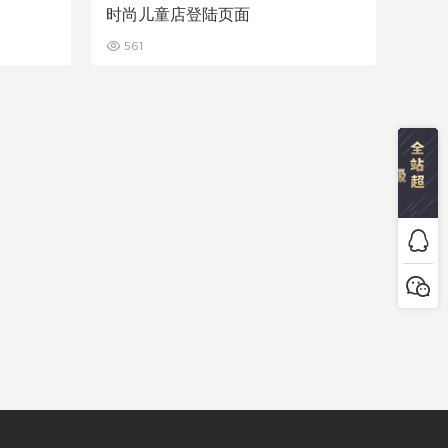
时尚儿童店登陆页面
561