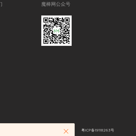
们
魔棒网公众号
粤ICP备19118263号