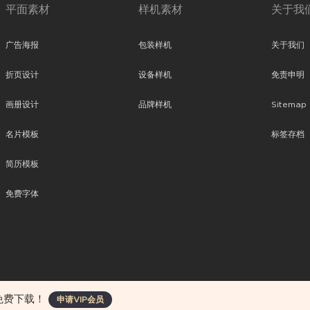
平面素材
样机素材
关于我
广告海报
包装样机
关于我们
折页设计
设备样机
免责申明
画册设计
品牌样机
Sitemap
名片模板
标签存档
简历模板
免费字体
、平面素材、ppt模板、网页设计、前端代码、样机素材、插画图片、附加组件等。
免费下载！
申请VIP会员