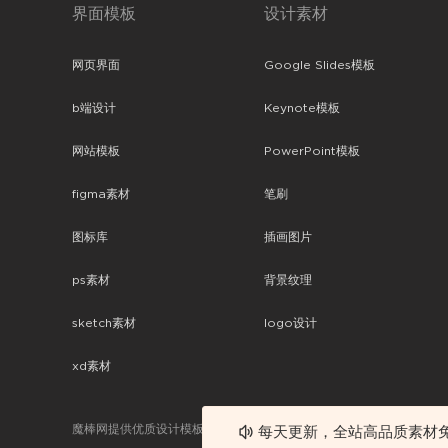
界面模板
设计素材
网页界面
Google Slides模板
b端设计
Keynote模板
网站模板
PowerPoint模板
figma素材
笔刷
图标库
插画图片
ps素材
背景纹理
sketch素材
logo设计
xd素材
魔棒网提供优质设计模板下载，分享优秀的设计。素材包含了APP设计
每天更新，全站高品质素材