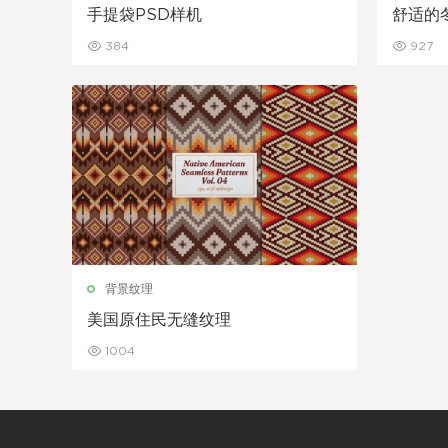
手提袋PSD样机
舒适的
384
927
背景纹理
美国原住民无缝纹理
1004