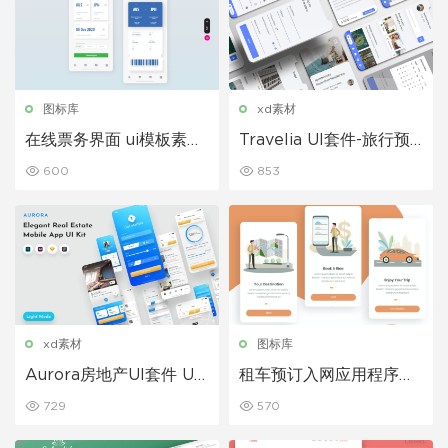
图标库
xd素材
在线票务界面 ui模板素材
Travelia UI套件-旅行预
下载
订应用程序app模板
600
853
xd素材
图标库
Aurora房地产UI套件 UI
租车预订入网应用程序屏
素材下载
幕租车APP引导页面
729
570