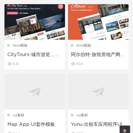
html模板
html模板
CityTours-城市游览，旅
阿尔伯特-旅馆房地产网页
游门票和指南网站html模
html5模板
631
554
板
xd素材
xd素材
Map App UI套件模板
Yunu-出租车应用程序UI
模板套件