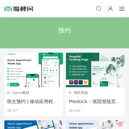
预约
figma素材
网页界面
医生预约 | 移动应用程序
Medsick – 医院登陆页面
UI/UX 设计套件
模板
871
584