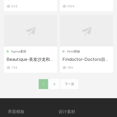
套件
套件
933
1054
figma素材
html模板
Beautique-美发沙龙和水
Findoctor-Doctors目录
疗移动应用UI套件
和在线预约网站html模板
734
789
1
2
下一页
界面模板
设计素材