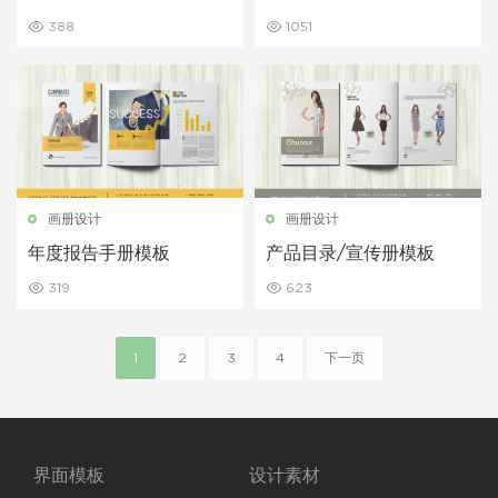
板
板
388
1051
画册设计
画册设计
年度报告手册模板
产品目录/宣传册模板
319
623
1
2
3
4
下一页
界面模板
设计素材