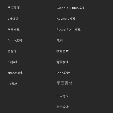
网页界面
Google Slides模板
b端设计
Keynote模板
网站模板
PowerPoint模板
figma素材
笔刷
图标库
插画图片
ps素材
背景纹理
sketch素材
logo设计
平面素材
xd素材
广告海报
折页设计