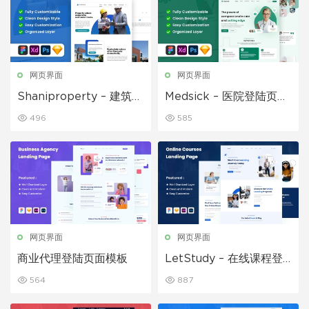
网页界面
网页界面
Shaniproperty – 建筑登
Medsick – 医院登陆页面
陆页面模板
模板
496
585
网页界面
网页界面
商业代理登陆页面模板
LetStudy – 在线课程登
陆页面模板
564
887