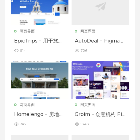
网页界面
网页界面
EpicTrips – 用于旅行
AutoDeal – Figma
和旅游预订的 Figma
临时汽车经销商、租赁
614
726
模板
和挂牌
网页界面
网页界面
Homelengo – 房地产
Groim – 创意机构 Fig
Figma 模板
ma 模板
742
1343