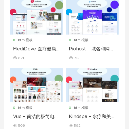
html模板
html模板
MediDove-医疗健康H
Piohost – 域名和网站
TML5模板
托管 HTML5 模板
821
712
html模板
html模板
Vue – 简洁的极简电子
Kindspa – 水疗和美容
商务 React Redux 模
沙龙 HTML5 模板
509
592
板