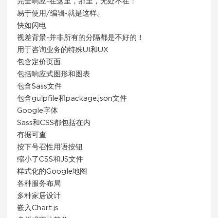
完全响应-在这里，那里，无处不在！
易于使用/编辑-就是这样。
快如闪电
视差背景-并非所有的分隔都是不好的！
用于咨询业务的特殊UI和UX
包含定价页面
包括响应式图形和图表
包含Sass文件
包含gulpfile和package.json文件
Google字体
Sass和CSS都包括在内
有据可查
按下号召性用语按钮
缩小了CSS和JS文件
样式化的Google地图
各种服务布局
多种家居设计
嵌入Chart.js