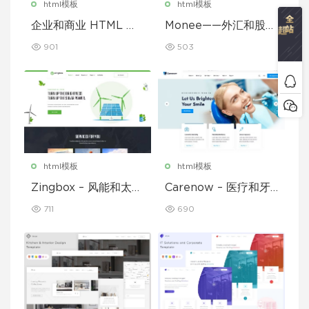
html模板
html模板
企业和商业 HTML 模
Monee——外汇和股票
板
经纪商 HTML 模板
901
503
html模板
html模板
Zingbox – 风能和太阳
Carenow – 医疗和牙
能 HTML 模板
医 HTML 模板
711
690