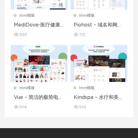
html模板
html模板
MediDove-医疗健康H
Piohost – 域名和网站
TML5模板
托管 HTML5 模板
820
712
html模板
html模板
Vue – 简洁的极简电子
Kindspa – 水疗和美容
商务 React Redux 模
沙龙 HTML5 模板
508
592
板