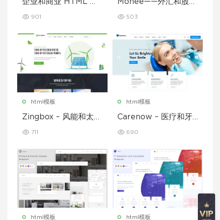
企业和商业 HTML 模
Monee——外汇和股票
板
经纪商 HTML 模板
901
503
html模板
html模板
Zingbox – 风能和太阳
Carenow – 医疗和牙
能 HTML 模板
医 HTML 模板
711
690
html模板
html模板