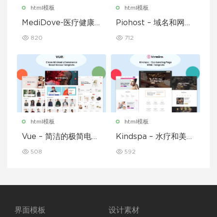
html模板
html模板
MediDove-医疗健康H
Piohost – 域名和网站
TML5模板
托管 HTML5 模板
820
712
html模板
html模板
Vue – 简洁的极简电子
Kindspa – 水疗和美容
商务 React Redux 模
沙龙 HTML5 模板
508
592
板
界面模板
设计素材