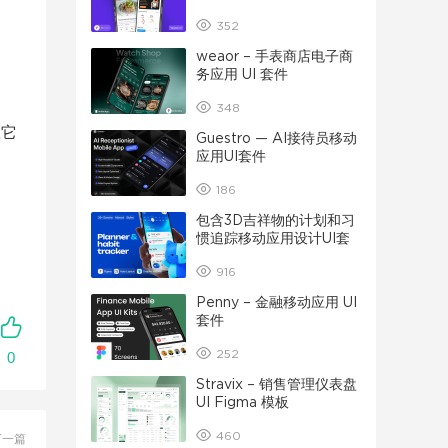
352
weaor – 手表商店电子商
务应用 UI 套件
348
载它
Guestro — AI接待员移动
应用UI套件
186
包含3D吉祥物的计划和习
惯追踪移动应用设计UI套
件
916
Penny – 金融移动应用 UI
套件
252
0
Stravix – 销售管理仪表盘
UI Figma 模板
460
下一篇