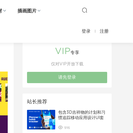
材
插画图片
登录
注册
VIP
专享
仅对VIP开放下载
请先登录
站长推荐
包含3D吉祥物的计划和习
惯追踪移动应用设计UI套
件
916