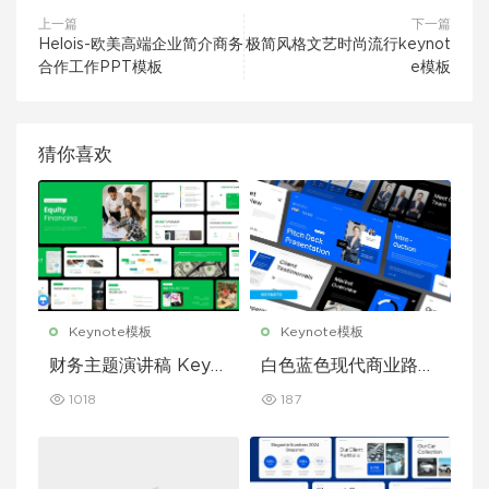
上一篇
下一篇
Helois-欧美高端企业简介商务
极简风格文艺时尚流行keynot
合作工作PPT模板
e模板
猜你喜欢
Keynote模板
Keynote模板
财务主题演讲稿 Keyn
白色蓝色现代商业路演
ote 模板
演示文稿 Keynote 模
1018
187
板