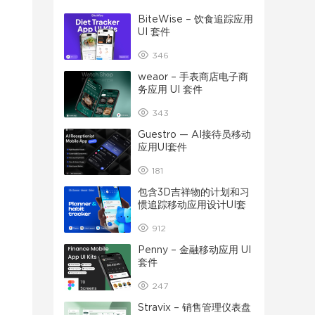
BiteWise – 饮食追踪应用
UI 套件
346
weaor – 手表商店电子商
务应用 UI 套件
343
Guestro — AI接待员移动
应用UI套件
181
包含3D吉祥物的计划和习
惯追踪移动应用设计UI套
件
912
Penny – 金融移动应用 UI
套件
247
Stravix – 销售管理仪表盘