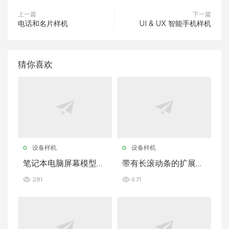
上一篇
下一篇
电话和名片样机
UI & UX 智能手机样机
猜你喜欢
设备样机
设备样机
笔记本电脑屏幕模型套
带有长滚动条的扩展型
装，带加长滚动条
iPhone 屏幕模型
281
671