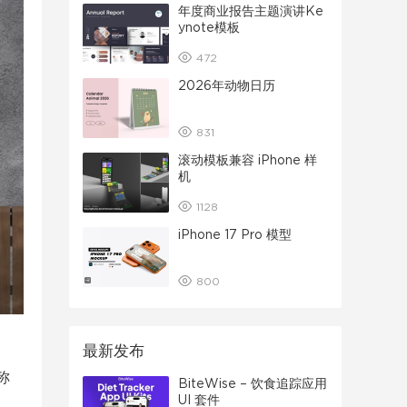
年度商业报告主题演讲Ke
ynote模板
472
2026年动物日历
831
滚动模板兼容 iPhone 样
机
1128
iPhone 17 Pro 模型
800
最新发布
称
BiteWise – 饮食追踪应用
UI 套件