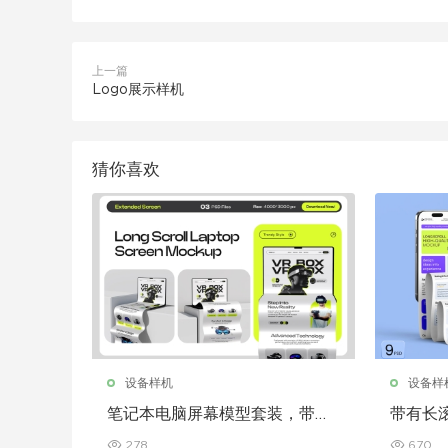
上一篇
Logo展示样机
猜你喜欢
设备样机
设备样
笔记本电脑屏幕模型套装，带加
带有长滚
长滚动条
屏幕模
278
670