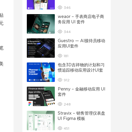
346
贴
weaor – 手表商店电子商
务应用 UI 套件
元
344
Guestro — AI接待员移动
应用UI套件
笔
181
美
包含3D吉祥物的计划和习
惯追踪移动应用设计UI套
件
912
Penny – 金融移动应用 UI
套件
248
Stravix – 销售管理仪表盘
UI Figma 模板
451