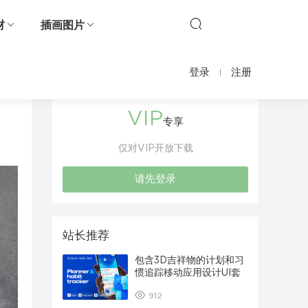
材
插画图片
登录
注册
VIP
专享
仅对VIP开放下载
请先登录
站长推荐
包含3D吉祥物的计划和习
惯追踪移动应用设计UI套
件
912