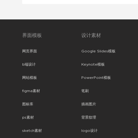
界面模板
设计素材
网页界面
Google Slides模板
b端设计
Keynote模板
网站模板
PowerPoint模板
figma素材
笔刷
图标库
插画图片
ps素材
背景纹理
sketch素材
logo设计