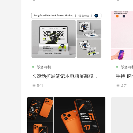
设备样机
设备样
长滚动扩展笔记本电脑屏幕模型
手持 iP
套装
541
274