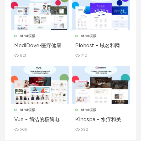
html模板
html模板
MediDove-医疗健康H
Piohost – 域名和网站
TML5模板
托管 HTML5 模板
821
712
html模板
html模板
Vue – 简洁的极简电子
Kindspa – 水疗和美容
商务 React Redux 模
沙龙 HTML5 模板
509
592
板