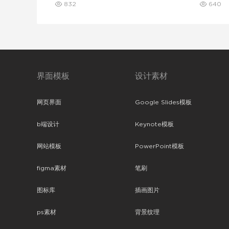
832
640
界面模板
设计素材
网页界面
Google Slides模板
b端设计
Keynote模板
网站模板
PowerPoint模板
figma素材
笔刷
图标库
插画图片
ps素材
背景纹理