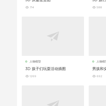
3D 快递送货图
3D 旅
714
588
人物模型
人物模
3D 孩子们玩耍活动插图
男孩和女
1269
692