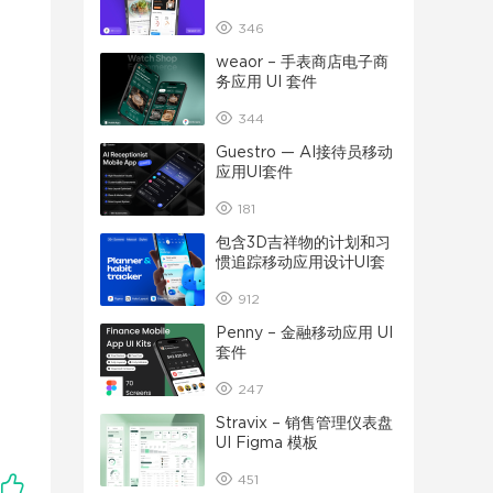
346
weaor – 手表商店电子商
务应用 UI 套件
344
Guestro — AI接待员移动
应用UI套件
181
包含3D吉祥物的计划和习
惯追踪移动应用设计UI套
件
912
Penny – 金融移动应用 UI
套件
247
Stravix – 销售管理仪表盘
UI Figma 模板
451