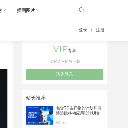
材
插画图片
登录
注册
VIP
专享
仅对VIP开放下载
请先登录
站长推荐
包含3D吉祥物的计划和习
惯追踪移动应用设计UI套
件
912