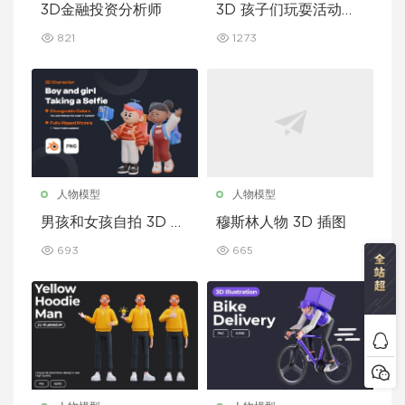
3D金融投资分析师
3D 孩子们玩耍活动插
图
821
1273
人物模型
人物模型
男孩和女孩自拍 3D 角
穆斯林人物 3D 插图
色
693
665