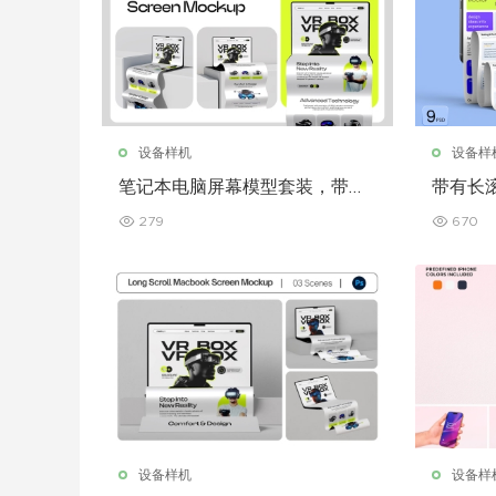
设备样机
设备样
笔记本电脑屏幕模型套装，带加
带有长滚
长滚动条
屏幕模
279
670
设备样机
设备样