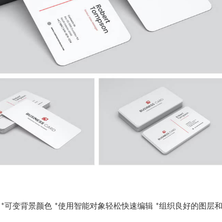
300 dpi *可变背景颜色 *使用智能对象轻松快速编辑 *组织良好的图层