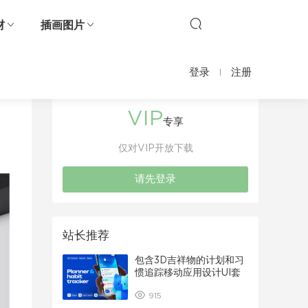
材
插画图片
登录
注册
VIP
专享
仅对VIP开放下载
请先登录
站长推荐
包含3D吉祥物的计划和习
惯追踪移动应用设计UI套
件
915