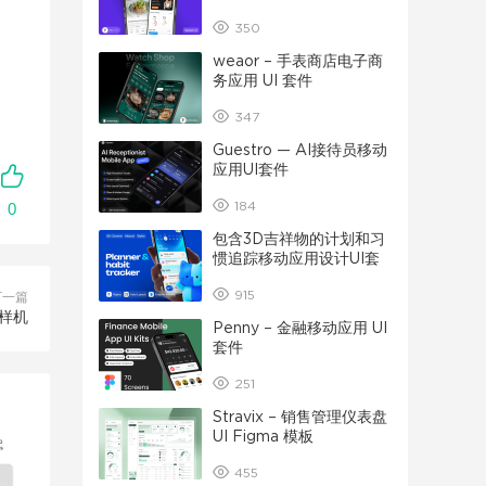
350
weaor – 手表商店电子商
务应用 UI 套件
347
Guestro — AI接待员移动
应用UI套件
184
0
包含3D吉祥物的计划和习
惯追踪移动应用设计UI套
件
915
下一篇
S样机
Penny – 金融移动应用 UI
套件
251
Stravix – 销售管理仪表盘
UI Figma 模板
455