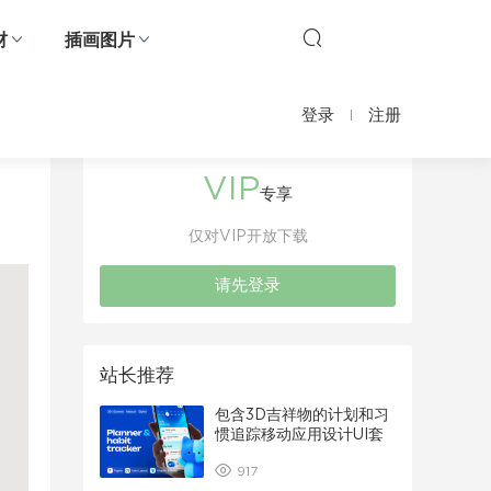
材
插画图片
登录
注册
VIP
专享
仅对VIP开放下载
请先登录
站长推荐
包含3D吉祥物的计划和习
惯追踪移动应用设计UI套
件
917