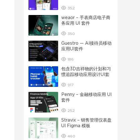
352
weaor – 手表商店电子商
务应用 UI 套件
350
Guestro — AI接待员移动
应用UI套件
186
包含3D吉祥物的计划和习
惯追踪移动应用设计UI套
件
917
Penny – 金融移动应用 UI
套件
252
Stravix – 销售管理仪表盘
UI Figma 模板
460