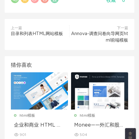
0
收藏
上一篇
下一篇
目录和列表HTML网站模板
Annova-调查问卷向导网页ht
ml前端模板
猜你喜欢
html模板
html模板
企业和商业 HTML 模
Monee——外汇和股票
板
经纪商 HTML 模板
901
504