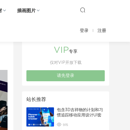
材
插画图片
登录
注册
VIP
专享
仅对VIP开放下载
请先登录
站长推荐
包含3D吉祥物的计划和习
惯追踪移动应用设计UI套
件
915