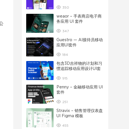
350
weaor – 手表商店电子商
务应用 UI 套件
公
347
Guestro — AI接待员移动
应用UI套件
184
包含3D吉祥物的计划和习
惯追踪移动应用设计UI套
件
915
Penny – 金融移动应用 UI
套件
251
Stravix – 销售管理仪表盘
UI Figma 模板
455