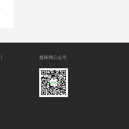
e
们
魔棒网公众号