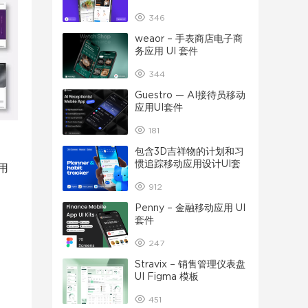
346
weaor – 手表商店电子商
务应用 UI 套件
344
Guestro — AI接待员移动
应用UI套件
181
包含3D吉祥物的计划和习
惯追踪移动应用设计UI套
用
件
912
Penny – 金融移动应用 UI
套件
247
Stravix – 销售管理仪表盘
UI Figma 模板
451