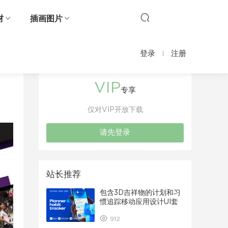
材
插画图片
登录
注册
VIP
专享
仅对VIP开放下载
请先登录
站长推荐
包含3D吉祥物的计划和习
惯追踪移动应用设计UI套
件
912