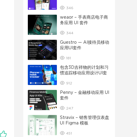
346
weaor – 手表商店电子商
务应用 UI 套件
344
Guestro — AI接待员移动
应用UI套件
181
包含3D吉祥物的计划和习
惯追踪移动应用设计UI套
件
912
Penny – 金融移动应用 UI
套件
247
Stravix – 销售管理仪表盘
UI Figma 模板
451