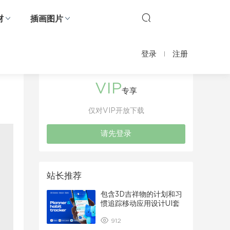
材
插画图片
登录
注册
VIP
专享
仅对VIP开放下载
请先登录
站长推荐
包含3D吉祥物的计划和习
惯追踪移动应用设计UI套
件
912