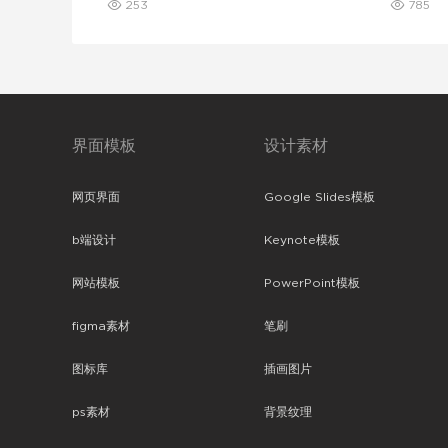
253
785
界面模板
设计素材
网页界面
Google Slides模板
b端设计
Keynote模板
网站模板
PowerPoint模板
figma素材
笔刷
图标库
插画图片
ps素材
背景纹理