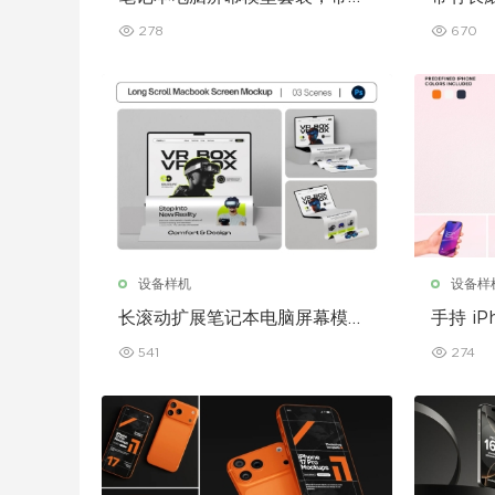
长滚动条
屏幕模
278
670
设备样机
设备样
长滚动扩展笔记本电脑屏幕模型
手持 iP
套装
541
274