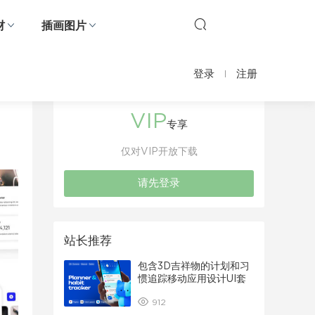
材
插画图片
登录
注册
VIP
专享
仅对VIP开放下载
请先登录
站长推荐
包含3D吉祥物的计划和习
惯追踪移动应用设计UI套
件
912