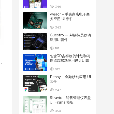
346
weaor – 手表商店电子商
务应用 UI 套件
343
Guestro — AI接待员移动
应用UI套件
181
包含3D吉祥物的计划和习
惯追踪移动应用设计UI套
，
件
912
Penny – 金融移动应用 UI
套件
247
Stravix – 销售管理仪表盘
UI Figma 模板
450