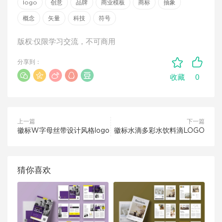
logo
创意
品牌
商业模板
商标
抽象
概念
矢量
科技
符号
版权:仅限学习交流，不可商用
分享到：
0
收藏
上一篇
下一篇
徽标W字母丝带设计风格logo
徽标水滴多彩水饮料滴LOGO
猜你喜欢