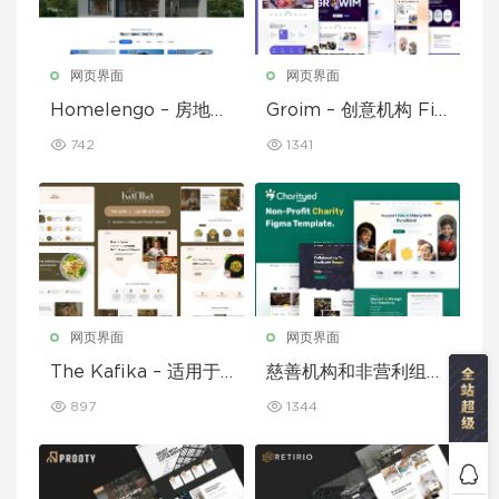
网页界面
网页界面
Homelengo – 房地产
Groim – 创意机构 Fig
Figma 模板
ma 模板
742
1341
网页界面
网页界面
The Kafika – 适用于
慈善机构和非营利组织
咖啡馆和餐厅的 Figm
的 Figma 模板
897
1344
a 模板