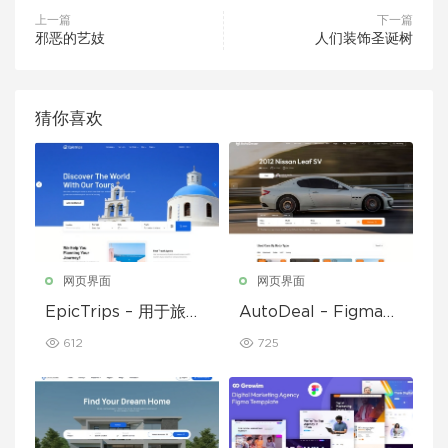
上一篇
下一篇
邪恶的艺妓
人们装饰圣诞树
猜你喜欢
网页界面
网页界面
EpicTrips – 用于旅行
AutoDeal – Figma
和旅游预订的 Figma
临时汽车经销商、租赁
612
725
模板
和挂牌