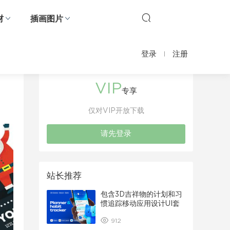
材
插画图片
登录
注册
VIP
专享
仅对VIP开放下载
请先登录
站长推荐
包含3D吉祥物的计划和习
惯追踪移动应用设计UI套
件
912