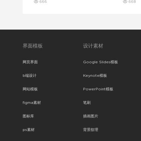
666
668
界面模板
设计素材
网页界面
Google Slides模板
b端设计
Keynote模板
网站模板
PowerPoint模板
figma素材
笔刷
图标库
插画图片
ps素材
背景纹理