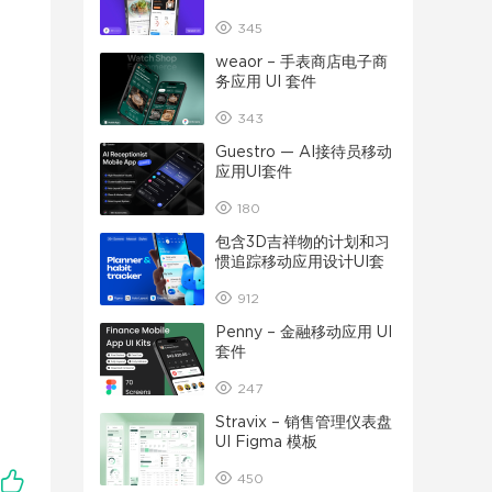
345
weaor – 手表商店电子商
务应用 UI 套件
343
Guestro — AI接待员移动
应用UI套件
180
包含3D吉祥物的计划和习
惯追踪移动应用设计UI套
件
912
Penny – 金融移动应用 UI
套件
247
Stravix – 销售管理仪表盘
UI Figma 模板
450