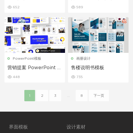
示文稿
erPoint 模板
652
589
PowerPoint模板
画册设计
营销提案 PowerPoint 演
售楼说明书模板
示文稿
448
735
1
2
3
...
8
下一页
界面模板
设计素材